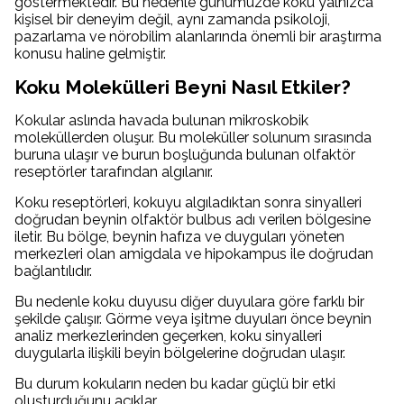
göstermektedir. Bu nedenle günümüzde koku yalnızca
kişisel bir deneyim değil, aynı zamanda psikoloji,
pazarlama ve nörobilim alanlarında önemli bir araştırma
konusu haline gelmiştir.
Koku Molekülleri Beyni Nasıl Etkiler?
Kokular aslında havada bulunan mikroskobik
moleküllerden oluşur. Bu moleküller solunum sırasında
buruna ulaşır ve burun boşluğunda bulunan olfaktör
reseptörler tarafından algılanır.
Koku reseptörleri, kokuyu algıladıktan sonra sinyalleri
doğrudan beynin olfaktör bulbus adı verilen bölgesine
iletir. Bu bölge, beynin hafıza ve duyguları yöneten
merkezleri olan amigdala ve hipokampus ile doğrudan
bağlantılıdır.
Bu nedenle koku duyusu diğer duyulara göre farklı bir
şekilde çalışır. Görme veya işitme duyuları önce beynin
analiz merkezlerinden geçerken, koku sinyalleri
duygularla ilişkili beyin bölgelerine doğrudan ulaşır.
Bu durum kokuların neden bu kadar güçlü bir etki
oluşturduğunu açıklar.